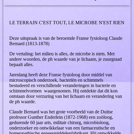
LE TERRAIN C'EST TOUT, LE MICROBE N'EST RIEN
Deze uitspraak is van de beroemde Franse fysioloog Claude
Bernard (1813-1878)
De vertaling: het milieu is alles, de microbe is niets. Met
andere woorden, de ph waarde van je lichaam, je zuurgraad
bepaalt alles.
Jarenlang heeft deze Franse fysioloog door middel van
microscopisch onderzoek, bacteriën en schimmels
bestudeerd en verschillende veranderingen in bacterie en
schimmelvormen waargenomen. Hij ontdekte dat dit kon
ontstaan door verzuring van het lichaam en verandering van
de ph waarde.
Claude Bernard was het grote voorbeeld van de Duitse
professor Gunther Enderlein (1872-1968) een zoöloog,
gedurende 60 jaar arts, militair chirurg, microbioloog,
onderzoeker en ontwikkelaar van een farmaceutische en
homeopathische geneesmiddelenfabrikant. Hij ontwikkelde