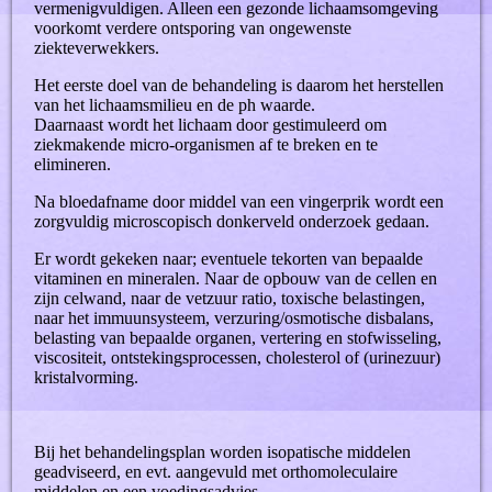
vermenigvuldigen. Alleen een gezonde lichaamsomgeving
voorkomt verdere ontsporing van ongewenste
ziekteverwekkers.
Het eerste doel van de behandeling is daarom het herstellen
van het lichaamsmilieu en de ph waarde.
Daarnaast wordt het lichaam door gestimuleerd om
ziekmakende micro-organismen af te breken en te
elimineren.
Na bloedafname door middel van een vingerprik wordt een
zorgvuldig microscopisch donkerveld onderzoek gedaan.
Er wordt gekeken naar; eventuele tekorten van bepaalde
vitaminen en mineralen. Naar de opbouw van de cellen en
zijn celwand, naar de vetzuur ratio, toxische belastingen,
naar het immuunsysteem, verzuring/osmotische disbalans,
belasting van bepaalde organen, vertering en stofwisseling,
viscositeit, ontstekingsprocessen, cholesterol of (urinezuur)
kristalvorming.
Bij het behandelingsplan worden isopatische middelen
geadviseerd, en evt. aangevuld met orthomoleculaire
middelen en een voedingsadvies.